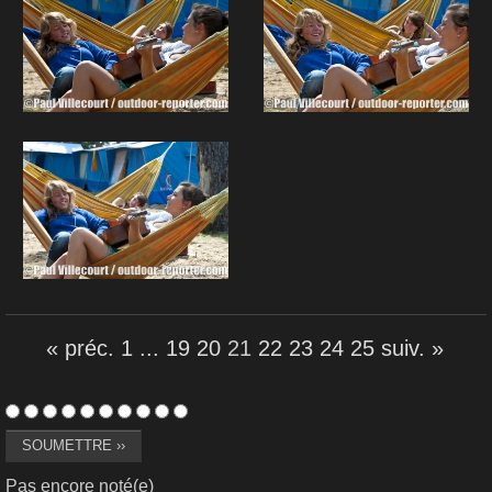
« préc.
1
...
19
20
21
22
23
24
25
suiv. »
Pas encore noté(e)