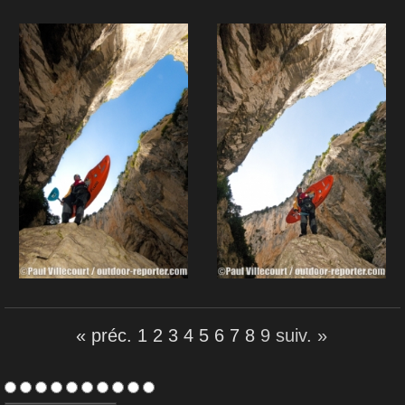
« préc.
1
2
3
4
5
6
7
8
9
suiv. »