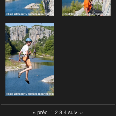
« préc.
1
2
3
4
suiv. »