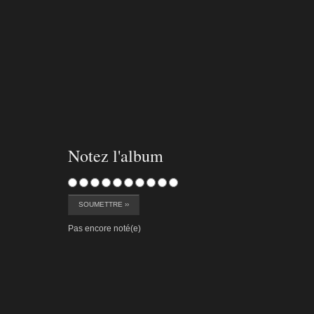
chassezac-055
chassez
Notez l'album
Pas encore noté(e)