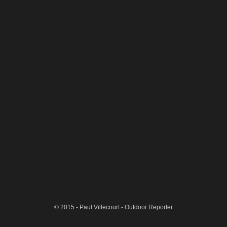
ac-059
chassezac-062
© 2015 - Paul Villecourt - Outdoor Reporter