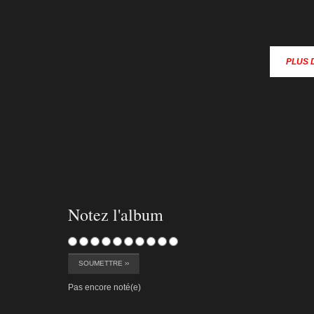
PLUS 
ocf-2011-b-080
Notez l'album
Pas encore noté(e)