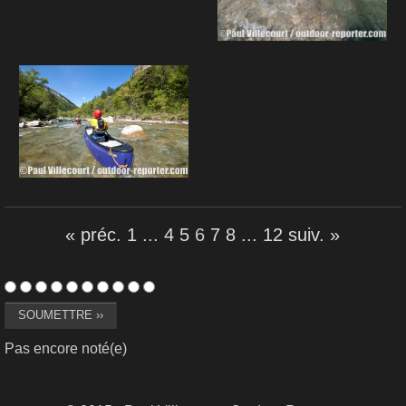
« préc.
1
...
4
5
6
7
8
...
12
suiv. »
Pas encore noté(e)