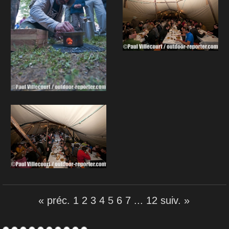
« préc.
1
2
3
4
5
6
7
...
12
suiv. »