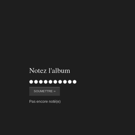
contamines-d-056
contami
Notez l'album
Pas encore noté(e)