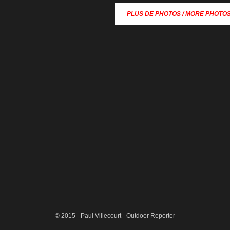
PLUS DE PHOTOS / MORE PHOTO
nes-d-060
© 2015 - Paul Villecourt - Outdoor Reporter