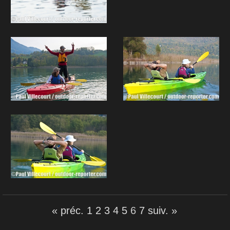
« préc.
1
2
3
4
5
6
7
suiv. »