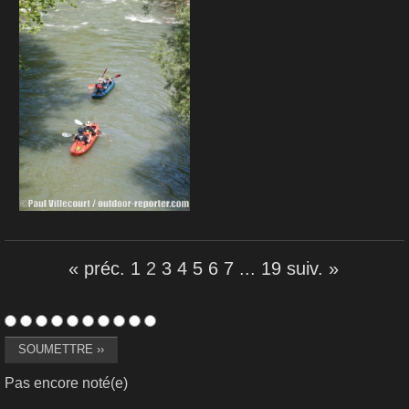
« préc.
1
2
3
4
5
6
7
...
19
suiv. »
Pas encore noté(e)