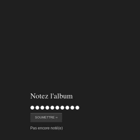
sev-hero2-k-132
sev-her
sev-hero2-k-143
sev-her
Notez l'album
Pas encore noté(e)