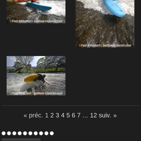
« préc.
1
2
3
4
5
6
7
...
12
suiv. »