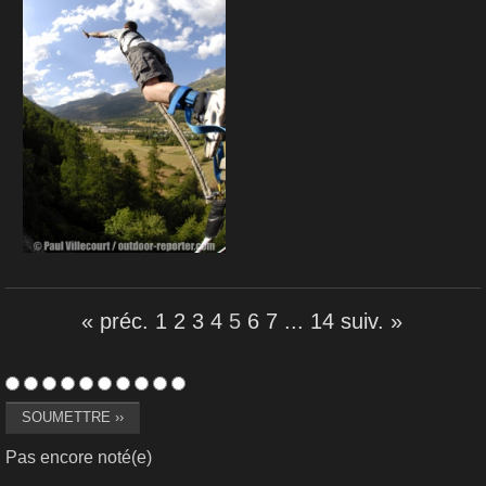
« préc.
1
2
3
4
5
6
7
...
14
suiv. »
Pas encore noté(e)