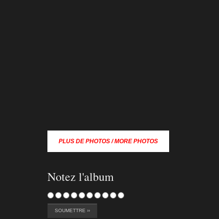
serreche-viaferat-b-155
serreche
PLUS DE PHOTOS / MORE PHOTOS
Notez l'album