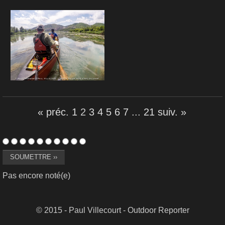
« préc.
1
2
3
4
5
6
7
...
21
suiv. »
Pas encore noté(e)
© 2015 - Paul Villecourt - Outdoor Reporter