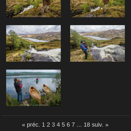
« préc.
1
2
3
4
5
6
7
...
18
suiv. »