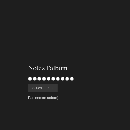
estang-389
estang-
Notez l'album
Pas encore noté(e)