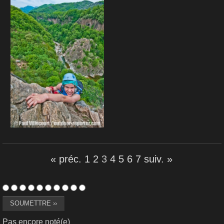
« préc.
1
2
3
4
5
6
7
suiv. »
Pas encore noté(e)