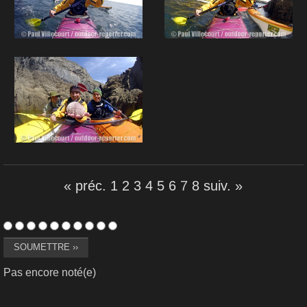
« préc.
1
2
3
4
5
6
7
8
suiv. »
Pas encore noté(e)