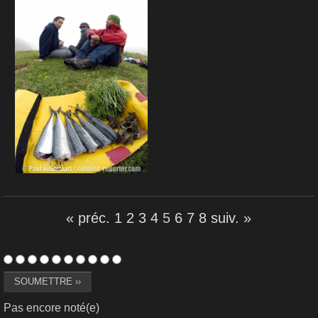
« préc.
1
2
3
4
5
6
7
8
suiv. »
Pas encore noté(e)